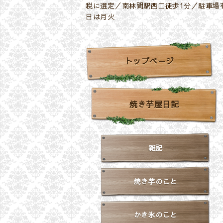
税に選定／南林間駅西口徒歩1分／駐車場有
日は月火
トップページ
焼き芋屋日記
雑記
焼き芋のこと
かき氷のこと