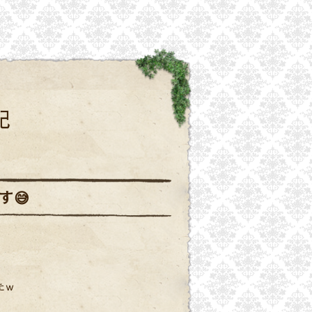
記
す😅
たｗ