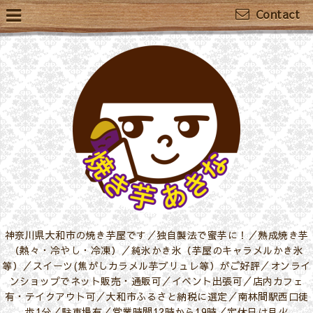
Contact
神奈川県大和市の焼き芋屋です／独自製法で蜜芋に！／熟成焼き芋
（熱々・冷やし・冷凍）／純氷かき氷（芋屋のキャラメルかき氷
等）／スイーツ(焦がしカラメル芋ブリュレ等）がご好評／オンライ
ンショップでネット販売・通販可／イベント出張可／店内カフェ
有・テイクアウト可／大和市ふるさと納税に選定／南林間駅西口徒
歩1分／駐車場有／営業時間12時から19時／定休日は月火