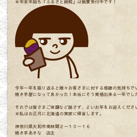
※年末年始も『ふるさと納税』は絶賛受付中です！
今年一年を振り返ると唯々お客さまに対する感謝の気持ちで
焼き芋屋になって良かった！本当にそう実感出来る一年でし
それでは皆さまご体調など崩さず、よいお年をお迎えくださ
※私はお正月に北海道の実家に帰省します。
神奈川県大和市南林間２－１０－１６
焼き芋あきな 店主