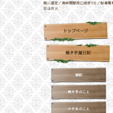
税に選定／南林間駅西口徒歩1分／駐車場有
日は月火
トップページ
焼き芋屋日記
雑記
焼き芋のこと
かき氷のこと