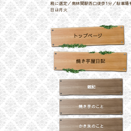
税に選定／南林間駅西口徒歩1分／駐車場有
日は月火
トップページ
焼き芋屋日記
雑記
焼き芋のこと
かき氷のこと