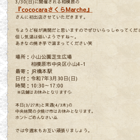
3/30(日)に開催される相模原の
『cococaraさくらMarche』
さんに初出店させていただきます。
ちょうど桜が満開だと思いますのでぜひいらっしゃってくだ
但し気温は低いようですね～。
あきなの焼き芋で温まってください笑
場所：小山公園芝生広場
相模原市中央区小山4-1
最寄：JR橋本駅
日付：令和7年3月30日(日)
時間：10:30～17:00
※店舗はお休みとなります💦
本日(3/27木)と来週(4/3木)の
中央林間の夕焼け市はお休みとなります。
ホントごめんなさい🙇
では今週末もお互い頑張りましょう。