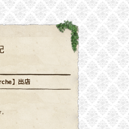
記
arche】出店
す。