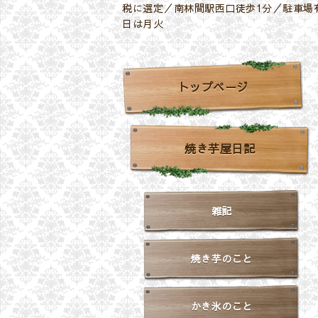
税に選定／南林間駅西口徒歩1分／駐車場有
日は月火
トップページ
焼き芋屋日記
雑記
焼き芋のこと
かき氷のこと