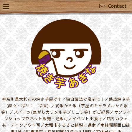
Contact
神奈川県大和市の焼き芋屋です／独自製法で蜜芋に！／熟成焼き芋
（熱々・冷やし・冷凍）／純氷かき氷（芋屋のキャラメルかき氷
等）／スイーツ(焦がしカラメル芋ブリュレ等）がご好評／オンライ
ンショップでネット販売・通販可／イベント出張可／店内カフェ
有・テイクアウト可／大和市ふるさと納税に選定／南林間駅西口徒
歩1分／駐車場有／営業時間12時から19時／定休日は月火