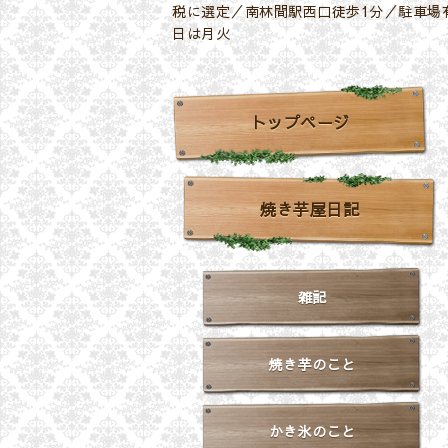
税に選定／南林間駅西口徒歩1分／駐車場有
日は月火
トップページ
焼き芋屋日記
雑記
焼き芋のこと
かき氷のこと