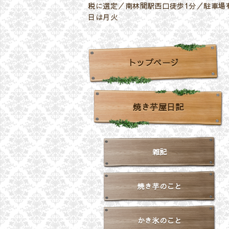
税に選定／南林間駅西口徒歩1分／駐車場有
日は月火
トップページ
焼き芋屋日記
雑記
焼き芋のこと
かき氷のこと