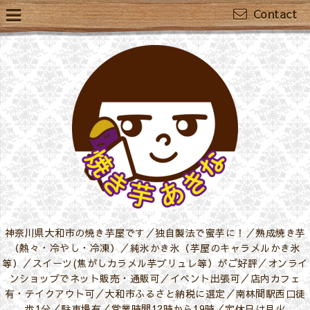
Contact
神奈川県大和市の焼き芋屋です／独自製法で蜜芋に！／熟成焼き芋
（熱々・冷やし・冷凍）／純氷かき氷（芋屋のキャラメルかき氷
等）／スイーツ(焦がしカラメル芋ブリュレ等）がご好評／オンライ
ンショップでネット販売・通販可／イベント出張可／店内カフェ
有・テイクアウト可／大和市ふるさと納税に選定／南林間駅西口徒
歩1分／駐車場有／営業時間12時から19時／定休日は月火