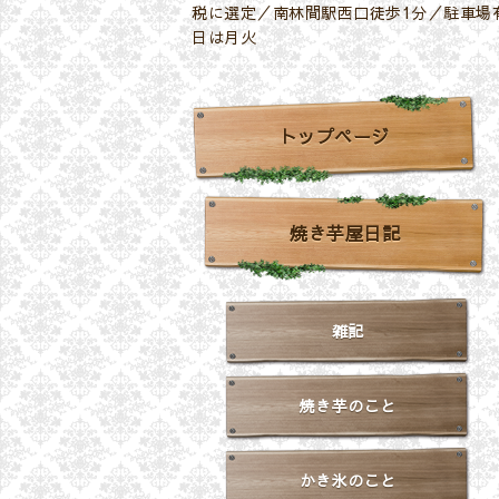
税に選定／南林間駅西口徒歩1分／駐車場有
日は月火
トップページ
焼き芋屋日記
雑記
焼き芋のこと
かき氷のこと