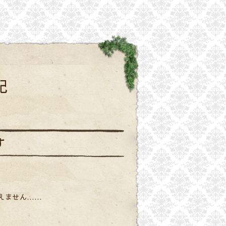
記
す
えません……