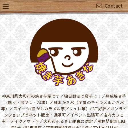
Contact
神奈川県大和市の焼き芋屋です／独自製法で蜜芋に！／熟成焼き芋
（熱々・冷やし・冷凍）／純氷かき氷（芋屋のキャラメルかき氷
等）／スイーツ(焦がしカラメル芋ブリュレ等）がご好評／オンライ
ンショップでネット販売・通販可／イベント出張可／店内カフェ
有・テイクアウト可／大和市ふるさと納税に選定／南林間駅西口徒
歩1分／駐車場有／営業時間12時から19時／定休日は月火